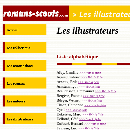
Les illustrateurs
Liste alphabétique
Alby, Camille
>>> Voir la fiche
Argès, Frédéric
>>> Voir la fiche
Arnoux, Erik
>>> Voir la fiche
Arnstam, Igor
>>> Voir la fiche
Beaudesson, Emmanuel
>>> Voir la fiche
Bergèse, Francis
>>> Voir la fiche
Bürger, Werner
>>> Voir la fiche
Chion, Catherine
>>> Voir la fiche
Cyril
>>> Voir la fiche
Dekeister, Marc
>>> Voir la fiche
Delbord, GYS
>>> Voir la fiche
Dufossé, Bernard
>>> Voir la fiche
Favreau, Luc
>>> Voir la fiche