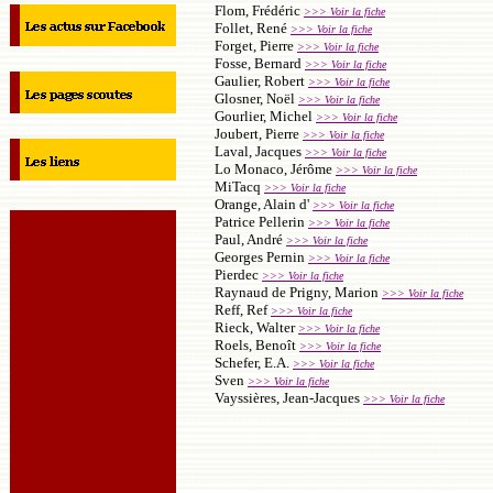
Flom, Frédéric
>>> Voir la fiche
Follet, René
>>> Voir la fiche
Forget, Pierre
>>> Voir la fiche
Fosse, Bernard
>>> Voir la fiche
Gaulier, Robert
>>> Voir la fiche
Glosner, Noël
>>> Voir la fiche
Gourlier, Michel
>>> Voir la fiche
Joubert, Pierre
>>> Voir la fiche
Laval, Jacques
>>> Voir la fiche
Lo Monaco, Jérôme
>>> Voir la fiche
MiTacq
>>> Voir la fiche
Orange, Alain d'
>>> Voir la fiche
Patrice Pellerin
>>> Voir la fiche
Paul, André
>>> Voir la fiche
Georges Pernin
>>> Voir la fiche
Pierdec
>>> Voir la fiche
Raynaud de Prigny, Marion
>>> Voir la fiche
Reff, Ref
>>> Voir la fiche
Rieck, Walter
>>> Voir la fiche
Roels, Benoît
>>> Voir la fiche
Schefer, E.A.
>>> Voir la fiche
Sven
>>> Voir la fiche
Vayssières, Jean-Jacques
>>> Voir la fiche